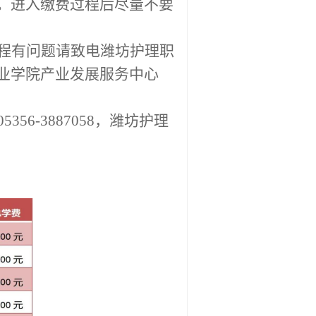
。进入缴费过程后尽量不要
程有问题请致电
潍坊护理职
业学院产业发展服务中心
0535
6
-
3887058，潍坊护理