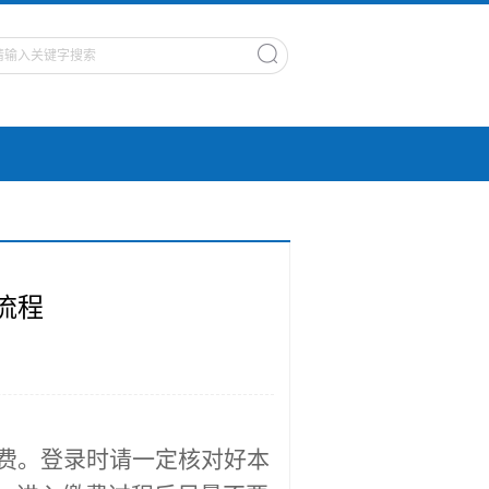
流程
费。
登
录
时请一定核对好本