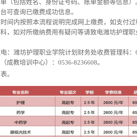
账单（包括姓名、身份证号码、账单金额等信息）
平台可查询已缴费成功信息。
定时间内按照本流程说明完成网上缴费，如支付过
理科，如对所缴纳费用有疑问等请致电
潍坊护理职
致电：
潍坊护理职业学院
计划财务处收费管理科：
心（成教培训中心）
：
053
6
-
8236608。
下表。